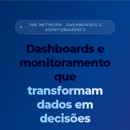
Pular para o conteúdo
IMS NETWORK · DASHBOARDS E
MONITORAMENTO
Dashboards e
monitoramento
que
transformam
dados em
decisões